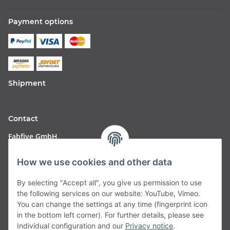
Payment options
Shipment
Contact
Fabfive GmbH
Langstr. 51-53
How we use cookies and other data
63450 Hanau
By selecting "Accept all", you give us permission to use
Deutschland
the following services on our website: YouTube, Vimeo.
You can change the settings at any time (fingerprint icon
Telefon:
06181257350
in the bottom left corner). For further details, please see
Individual configuration and our
Privacy notice
.