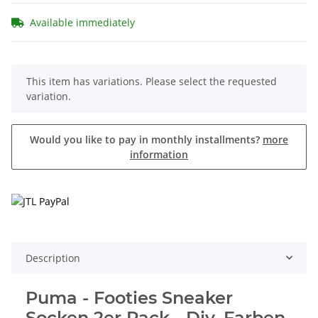
Available immediately
x
This item has variations. Please select the requested
variation.
Would you like to pay in monthly installments?
more
information
Description
Puma -
Footies Sneaker
Socken 2er Pack
- Div. Farben