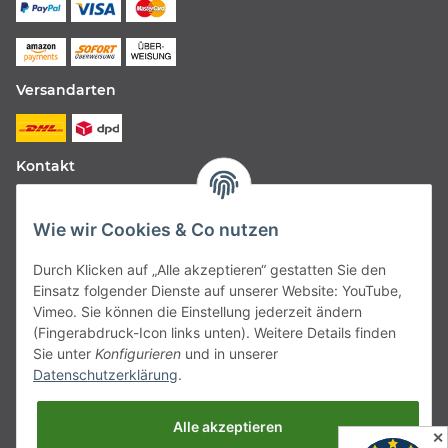
Versandarten
Kontakt
Fabfive GmbH
Wie wir Cookies & Co nutzen
Langstr. 51-53
Durch Klicken auf „Alle akzeptieren“ gestatten Sie den
63450 Hanau
Einsatz folgender Dienste auf unserer Website: YouTube,
Deutschland
Vimeo. Sie können die Einstellung jederzeit ändern
(Fingerabdruck-Icon links unten). Weitere Details finden
Telefon:
06181257350
Sie unter
Konfigurieren
und in unserer
Datenschutzerklärung
.
E-Mail:
shop@fabfive24.com
Alle akzeptieren
Vertrag widerrufen
✕