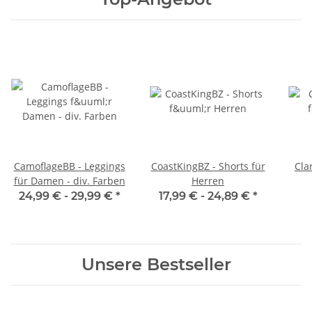
CamoflageBB - Leggings
CoastKingBZ - Shorts für
Cla
für Damen - div. Farben
Herren
24,99 € -
29,99 €
*
17,99 € -
24,89 €
*
Unsere Bestseller