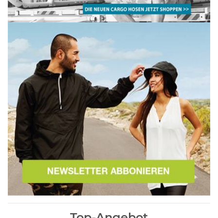
WARME, COOLE
CHINO
TOP
WINTERJACKEN
JOGGER
PRODUKTE
& PARKA
HOSEN
FÜR
DEN BESTEN
PREIS
Top-Angebot