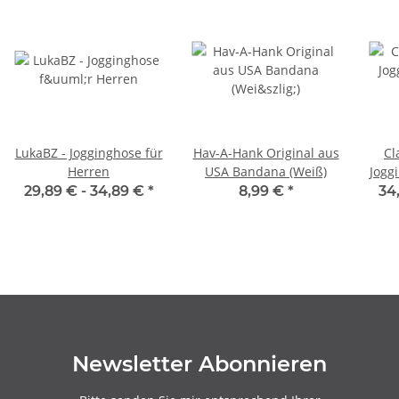
LukaBZ - Jogginghose für
Hav-A-Hank Original aus
Cl
Herren
USA Bandana (Weiß)
Jogg
Di
29,89 € -
34,89 €
*
8,99 €
*
34
Newsletter Abonnieren