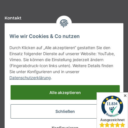
Kontakt
Fabfive GmbH
Wie wir Cookies & Co nutzen
Langstr. 51-53
Durch Klicken auf „Alle akzeptieren“ gestatten Sie den
63450 Hanau
Einsatz folgender Dienste auf unserer Website: YouTube,
Deutschland
Vimeo. Sie können die Einstellung jederzeit ändern
(Fingerabdruck-Icon links unten). Weitere Details finden
Telefon:
06181257350
Sie unter
Konfigurieren
und in unserer
Datenschutzerklärung
.
E-Mail:
shop@fabfive24.com
Alle akzeptieren
Vertrag widerrufen
✕
Schließen
* Alle Preise inkl. gesetzlicher MwSt., zzgl.
Versand
Konfigurieren