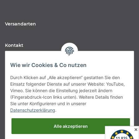
Versandarten
Kontakt
Fabfive GmbH
Wie wir Cookies & Co nutzen
Langstr. 51-53
Durch Klicken auf „Alle akzeptieren“ gestatten Sie den
63450 Hanau
Einsatz folgender Dienste auf unserer Website: YouTube,
Deutschland
Vimeo. Sie können die Einstellung jederzeit ändern
(Fingerabdruck-Icon links unten). Weitere Details finden
Telefon:
06181257350
Sie unter
Konfigurieren
und in unserer
Datenschutzerklärung
.
E-Mail:
shop@fabfive24.com
Alle akzeptieren
Vertrag widerrufen
✕