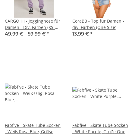
CARGO HI - Jogginghose für
CoraBB - Top für Damen -
Damen - Div. Farben (XS-
div. Farben (One Size)
5XL)
49,99 € -
59,99 €
*
13,99 €
*
Fabfive - Skate Tube Socken
Fabfive - Skate Tube Socken
- Weiß Rosa Blue, Größe
- White Purple, Größe One