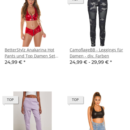
BetterStylz Anakarina Hot
CamoflageBB - Leggings für
Pants und Top Damen Set
Damen - div. Farben
Rot (S/M)
24,99 €
*
24,99 € -
29,99 €
*
TOP
TOP