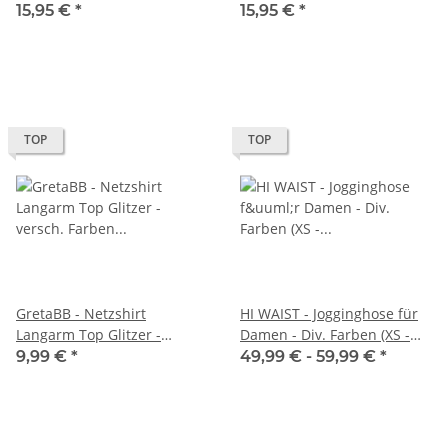
One Size / Ohne Größe
Size / Ohne Größe
15,95 €
*
15,95 €
*
TOP
TOP
GretaBB - Netzshirt
HI WAIST - Jogginghose für
Langarm Top Glitzer -
Damen - Div. Farben (XS -
versch. Farben (S-L)
5XL)
9,99 €
*
49,99 € -
59,99 €
*