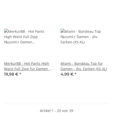
MerkurBB - Hot Pants High
Miami - Bandeau Top für
Waist Full Zipp für Damen -
Damen - div. Farben (XS-XL)
div. Farben
19,98 €
*
4,99 €
*
Artikel 1 - 20 von 39