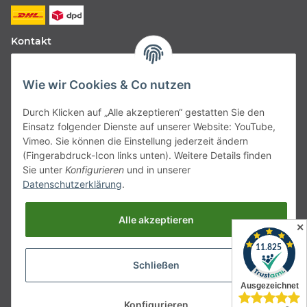
Kontakt
Fabfive GmbH
Wie wir Cookies & Co nutzen
Langstr. 51-53
Durch Klicken auf „Alle akzeptieren“ gestatten Sie den
63450 Hanau
Einsatz folgender Dienste auf unserer Website: YouTube,
Deutschland
Vimeo. Sie können die Einstellung jederzeit ändern
(Fingerabdruck-Icon links unten). Weitere Details finden
Telefon:
06181257350
Sie unter
Konfigurieren
und in unserer
Datenschutzerklärung
.
E-Mail:
shop@fabfive24.com
Alle akzeptieren
Vertrag widerrufen
✕
Schließen
* Alle Preise inkl. gesetzlicher MwSt., zzgl.
Versand
Konfigurieren