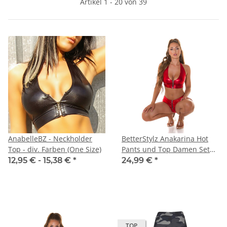
Artikel 1 - 20 von 39
AnabelleBZ - Neckholder
BetterStylz Anakarina Hot
Top - div. Farben (One Size)
Pants und Top Damen Set
Rot (L/XL)
12,95 € -
15,38 €
*
24,99 €
*
TOP