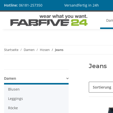
Hotline:
06181-257350
Versandfertig in 24h
Da
Startseite
Damen
Hosen
Jeans
Jeans
Kategorien
Damen
Sortierung
Blusen
Leggings
Röcke