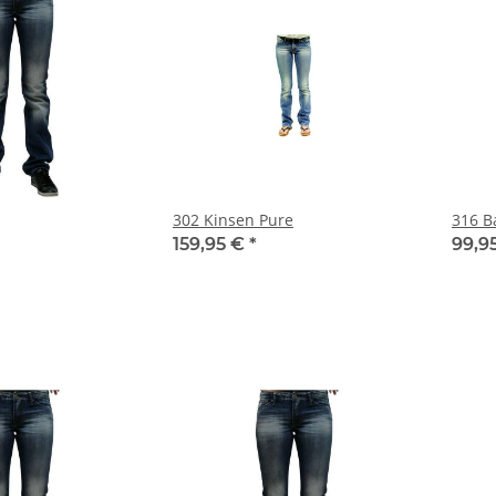
302 Kinsen Pure
316 B
159,95 €
*
99,9