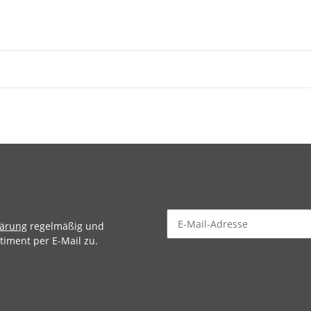
lärung
regelmäßig und
timent per E-Mail zu.