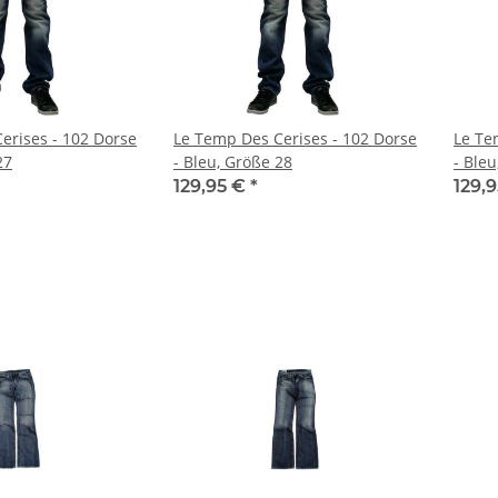
erises - 102 Dorse
Le Temp Des Cerises - 102 Dorse
Le Te
27
- Bleu, Größe 28
- Ble
129,95 €
*
129,