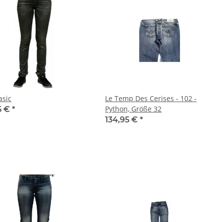
asic
Le Temp Des Cerises - 102 -
Python, Größe 32
5 €
*
134,95 €
*