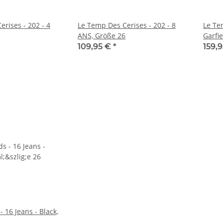
rises - 202 - 4
Le Temp Des Cerises - 202 - 8
Le Te
ANS, Größe 26
Garfi
109,95 €
*
159,
- 16 Jeans - Black,