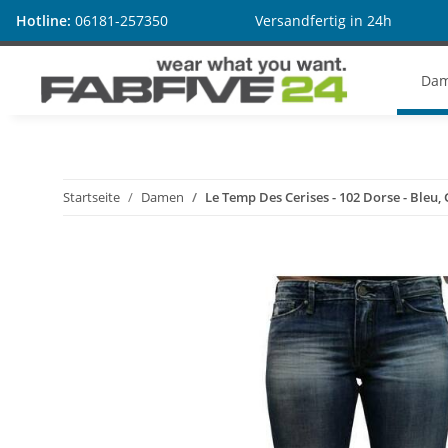
Hotline:
06181-257350
Versandfertig in 24h
Da
Startseite
Damen
Le Temp Des Cerises - 102 Dorse - Bleu,