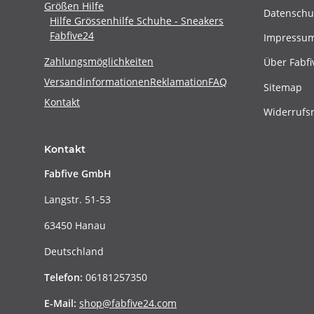
Größen Hilfe
Datenschu
Hilfe Grössenhilfe Schuhe - Sneakers
Fabfive24
Impressu
Zahlungsmöglichkeiten
Über Fabfi
Versandinformationen
Reklamation
FAQ
Sitemap
Kontakt
Widerrufs
Kontakt
Fabfive GmbH
Langstr. 51-53
63450 Hanau
Deutschland
Telefon:
06181257350
E-Mail:
shop@fabfive24.com