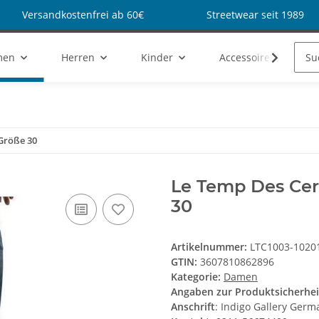
Versandkostenfrei ab 60€
Streetwear seit 1989
men
Herren
Kinder
Accessoires
 Größe 30
Le Temp Des Ceri
30
Artikelnummer:
LTC1003-1020
GTIN:
3607810862896
Kategorie:
Damen
Angaben zur Produktsicherhei
Anschrift
: Indigo Gallery Ger