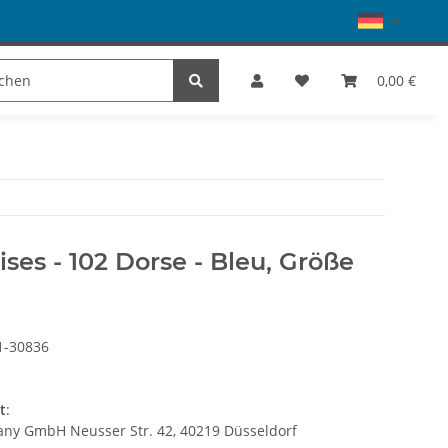
Schuhe
Dance
SALE
Marke
0,00 €
ses - 102 Dorse - Bleu, Größe
1-30836
t
:
many GmbH Neusser Str. 42, 40219 Düsseldorf