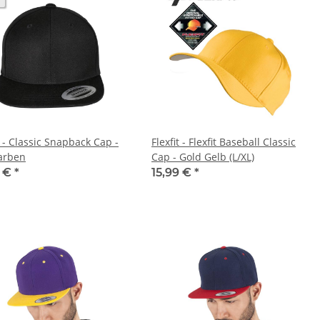
t - Classic Snapback Cap -
Flexfit - Flexfit Baseball Classic
Farben
Cap - Gold Gelb (L/XL)
9 €
*
15,99 €
*