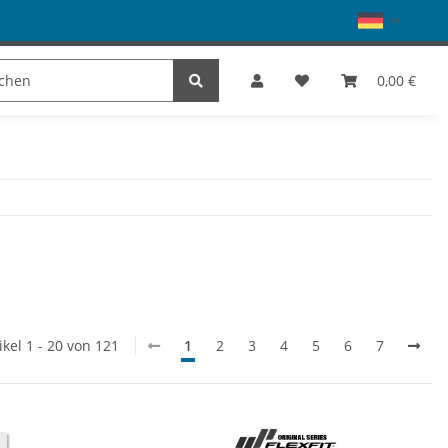
Schuhe
Dance
SALE
Marke
0,00 €
ikel 1 - 20 von 121
1
2
3
4
5
6
7