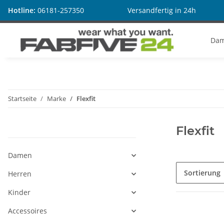
Hotline:
06181-257350
Versandfertig in 24h
Da
Startseite
Marke
Flexfit
Flexfit
Kategorien
Damen
Sortierung
Herren
Kinder
Accessoires