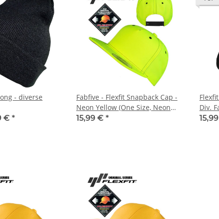
ong - diverse
Fabfive - Flexfit Snapback Cap -
Flexfi
Neon Yellow (One Size, Neon
Div. 
Yellow)
9 €
*
15,99 €
*
15,9