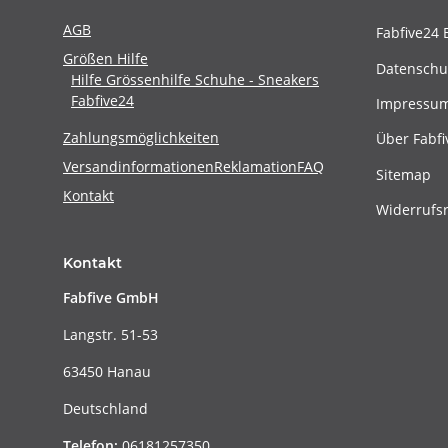
AGB
Fabfive24 
Größen Hilfe
Datenschu
Hilfe Grössenhilfe Schuhe - Sneakers
Fabfive24
Impressu
Zahlungsmöglichkeiten
Über Fabfi
Versandinformationen
Reklamation
FAQ
Sitemap
Kontakt
Widerrufs
Kontakt
Fabfive GmbH
Langstr. 51-53
63450 Hanau
Deutschland
Telefon:
06181257350