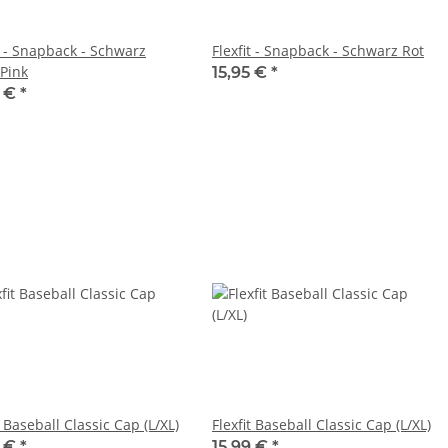
t - Snapback - Schwarz
Flexfit - Snapback - Schwarz Rot
Pink
15,95 €
*
9 €
*
Flexfit Baseball Classic Cap (L/XL)
Flexfit Baseball Classic Cap (L/XL)
9 €
*
15,99 €
*