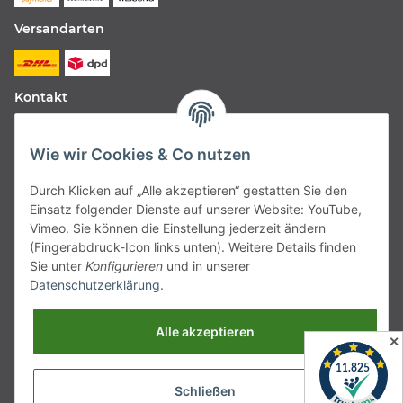
Versandarten
Kontakt
Fabfive GmbH
Wie wir Cookies & Co nutzen
Langstr. 51-53
Durch Klicken auf „Alle akzeptieren“ gestatten Sie den
63450 Hanau
Einsatz folgender Dienste auf unserer Website: YouTube,
Deutschland
Vimeo. Sie können die Einstellung jederzeit ändern
(Fingerabdruck-Icon links unten). Weitere Details finden
Telefon:
06181257350
Sie unter
Konfigurieren
und in unserer
Datenschutzerklärung
.
E-Mail:
shop@fabfive24.com
Alle akzeptieren
Vertrag widerrufen
✕
Schließen