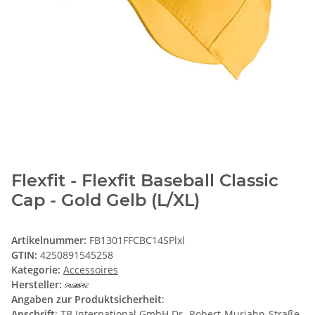
Flexfit - Flexfit Baseball Classic
Cap - Gold Gelb (L/XL)
Artikelnummer:
FB1301FFCBC14SPlxl
GTIN:
4250891545258
Kategorie:
Accessoires
Hersteller:
Angaben zur Produktsicherheit
:
Anschrift
: TB International GmbH Dr.-Robert-Murjahn-Straße