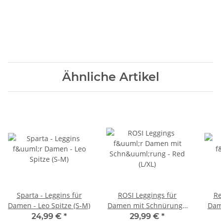
Ähnliche Artikel
Sparta - Leggins für
ROSI Leggings für
Re
Damen - Leo Spitze (S-M)
Damen mit Schnürung -
Dam
Red (L/XL)
24,99 €
*
29,99 €
*