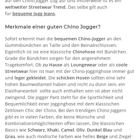
auf den Chino Jogger Zug auf und mittlerweile ist es ein
weltweiter Streetwear Trend.
Das selbe gilt auch
für
bequeme Jogg Jeans
.
Merkmale einer guten Chino Jogger?
Sofort erkennt man die
bequemen Chino-Jogger
an den
Gummibündchen an Taille und den Beinabschlüssen.
Eigentlich ist sie eine klassische
Chinohose
mit Bündchen.
Grade die Bündchen sorgen für den angenehmem
Tragekomfort. Ob
zu Hause
als
Loungewear
oder als
coole
Streetwear
hier ist man mit der Chino-Jogginghose immer gut
und
leger gekleidet
. Die
schicken Hosen
sollten eine sehr
hohen Baumwollanteil haben und nicht zu dünn sein, ein
Elasthaneanteil sollte auch enthalten sein ist aber nicht
zwingend. Die Jogger Pant steht für die Sportlichkeit und
Bequemlichkeit einer Jogginghose mit dem klassischen
Zeitlosen Chic der Chino. Bei den trendigen Chino Joggern
gibt es in vielen Farben, die keine Wünsche und
Kombinationsmöglichkeiten offen lassen. Die klassischen
Basics wie
Schwarz
,
Khak
i,
Camel
,
Oliv
,
Dunkel Blau
und
Grau
, wie auch modische Farben wie helles
Beige
und Ziegel