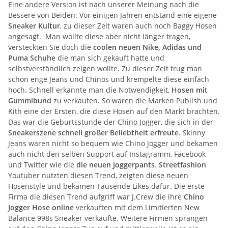
Eine andere Version ist nach unserer Meinung nach die
Bessere von Beiden: Vor einigen Jahren entstand eine eigene
Sneaker Kultur
, zu dieser Zeit waren auch noch Baggy Hosen
angesagt. Man wollte diese aber nicht länger tragen,
versteckten Sie doch die
coolen neuen Nike, Adidas und
Puma Schuhe
die man sich gekauft hatte und
selbstverständlich zeigen wollte. Zu dieser Zeit trug man
schon enge Jeans und Chinos und krempelte diese einfach
hoch. Schnell erkannte man die Notwendigkeit,
Hosen mit
Gummibund
zu verkaufen. So waren die Marken Publish und
Kith eine der Ersten, die diese Hosen auf den Markt brachten.
Das war die Geburtsstunde der Chino Jogger, die sich in der
Sneakerszene schnell großer Beliebtheit erfreute
. Skinny
Jeans waren nicht so bequem wie Chino Jogger und bekamen
auch nicht den selben Support auf Instagramm, Facebook
und Twitter wie die
die neuen Joggerpants
.
Streetfashion
Youtuber nutzten diesen Trend, zeigten diese neuen
Hosenstyle und bekamen Tausende Likes dafür. Die erste
Firma die diesen Trend aufgriff war J.Crew die ihre
Chino
Jogger Hose online
verkauften mit dem Limitierten New
Balance 998s Sneaker verkaufte. Weitere Firmen sprangen