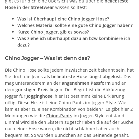
gibt es für dich eine Übersicht was du über die
beliebteste
Hose in der Streetwear
wissen solltest:
Was ist überhaupt eine Chino Jogger Hose?
Welches Material sollte eine gute Chino Jogger haben?
Kurze Chino Jogger, gib es sowas?
Was ziehe ich überhaupt dazu an bzw kombiniere ich
dazu?
Chino Jogger – Was ist denn das?
Die Chino Hose sollte Jedem inzwischen zeit bekannt sein, hat
Sie doch die Jeans
als beliebteste Hose längst abgelöst
. Das
mag unteranderem an der
angenehmen Passform
und an
dem
günstigen Preis
liegen. Der Begriff ist die Abkürzung
Jogger für
Jogginghose
,
hier ist bestimmt keine Erklärung
nötig. Diese Hose ist eine Chino-Pants im Jogger-Style. Wie
kam es aber zu einer Kombination von beiden? Es gibt hier 2
Meinungen wie die
Chino-Pants
im Jogger-Style entstand.
Einmal wird sie den Skatern zugeschrieben die auf der Suche
nach einer Hose waren, die nicht schlabbert aber auch
bequem ist. So wurden Bündchen an das Beinende genäht.