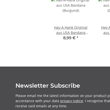
Hav-A-Hank Original
Hav-A
aus USA Bandana
aus
(Burgund)
(
8,99 €
*
Newsletter Subscribe
Please email me the latest information on your product po
accordance with your data
privacy notice
. I recognise th
receive said emails at any time.