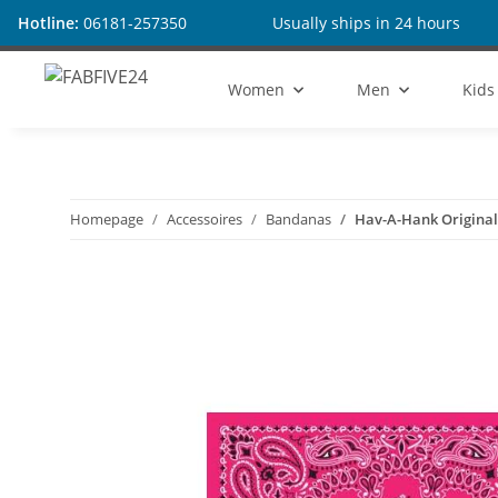
Hotline:
06181-257350
Usually ships in 24 hours
Women
Men
Kids
Homepage
Accessoires
Bandanas
Hav-A-Hank Original