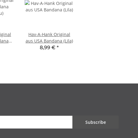
iginal
Hav-A-Hank Original
dana
aus USA Bandana (Lila)
u)
8,99 €
*
Subscribe