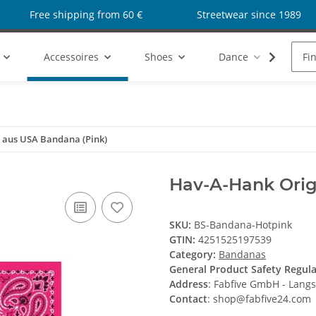
Free shipping from 60 €
Streetwear since 1989
Accessoires
Shoes
Dance
SAL
 aus USA Bandana (Pink)
Hav-A-Hank Orig
SKU:
BS-Bandana-Hotpink
GTIN:
4251525197539
Category:
Bandanas
General Product Safety Regul
Address
: Fabfive GmbH - Lang
Contact
: shop@fabfive24.com