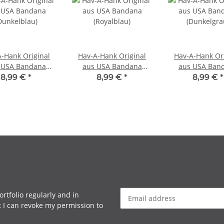
-Hank Original
Hav-A-Hank Original
Hav-A-Hank Or
 USA Bandana
aus USA Bandana
aus USA Ban
Dunkelblau)
(Royalblau)
(Dunkelgra
8,99 €
*
8,99 €
*
8,99 €
*
rtfolio regularly and in
at I can revoke my permission to