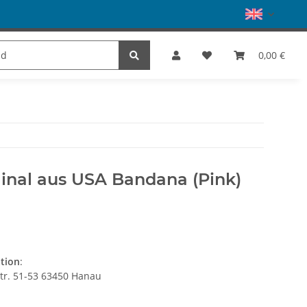
E
Brands
0,00 €
inal aus USA Bandana (Pink)
ation
:
str. 51-53 63450 Hanau