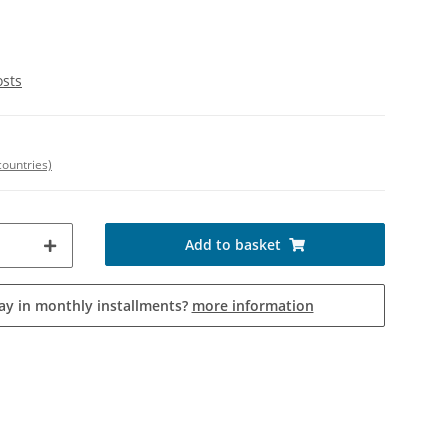
osts
countries)
Add to basket
ay in monthly installments?
more information