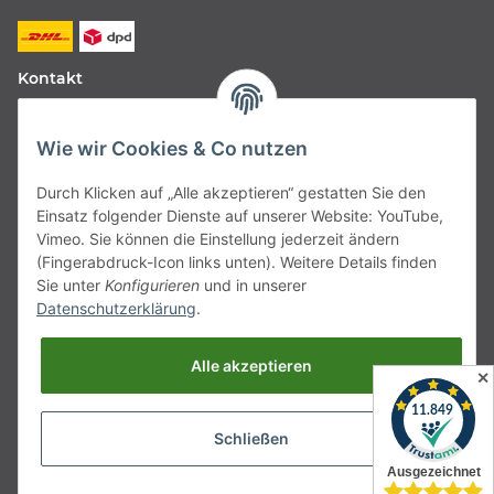
Kontakt
Fabfive GmbH
Wie wir Cookies & Co nutzen
Langstr. 51-53
Durch Klicken auf „Alle akzeptieren“ gestatten Sie den
63450 Hanau
Einsatz folgender Dienste auf unserer Website: YouTube,
Deutschland
Vimeo. Sie können die Einstellung jederzeit ändern
(Fingerabdruck-Icon links unten). Weitere Details finden
Telefon:
06181257350
Sie unter
Konfigurieren
und in unserer
Datenschutzerklärung
.
E-Mail:
shop@fabfive24.com
Alle akzeptieren
Vertrag widerrufen
✕
Schließen