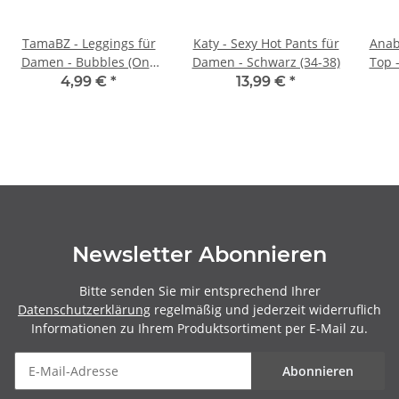
TamaBZ - Leggings für
Katy - Sexy Hot Pants für
Anab
Damen - Bubbles (One
Damen - Schwarz (34-38)
Top 
Size)
4,99 €
*
13,99 €
*
Newsletter Abonnieren
Bitte senden Sie mir entsprechend Ihrer
Datenschutzerklärung
regelmäßig und jederzeit widerruflich
Informationen zu Ihrem Produktsortiment per E-Mail zu.
Abonnieren