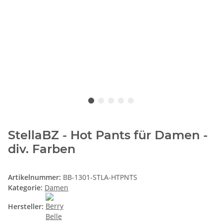
StellaBZ - Hot Pants für Damen -
div. Farben
Artikelnummer:
BB-1301-STLA-HTPNTS
Kategorie:
Damen
Hersteller: