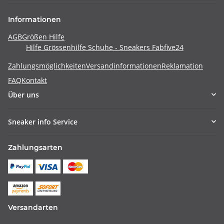
Informationen
AGB
Größen Hilfe
Hilfe Grössenhilfe Schuhe - Sneakers Fabfive24
Zahlungsmöglichkeiten
Versandinformationen
Reklamation
FAQ
Kontakt
Über uns
Sneaker info Service
Zahlungsarten
Versandarten