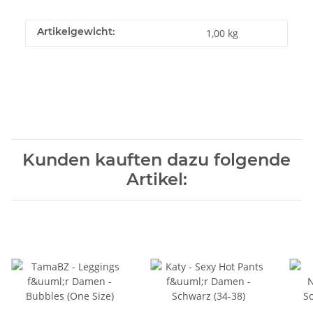
Artikelgewicht:
1,00
kg
Kunden kauften dazu folgende
Artikel: