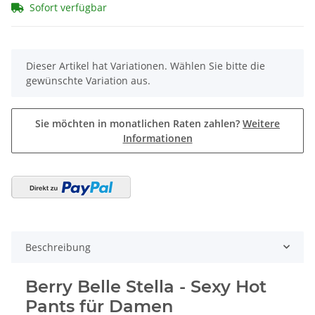
Sofort verfügbar
x
Dieser Artikel hat Variationen. Wählen Sie bitte die
gewünschte Variation aus.
Sie möchten in monatlichen Raten zahlen?
Weitere
Informationen
Beschreibung
Berry Belle Stella - Sexy Hot
Pants für Damen