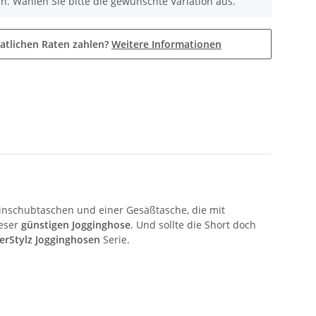
nen. Wählen Sie bitte die gewünschte Variation aus.
atlichen Raten zahlen?
Weitere Informationen
Einschubtaschen und einer Gesäßtasche, die mit
ieser
günstigen Jogginghose
. Und sollte die Short doch
erStylz Jogginghosen
Serie.