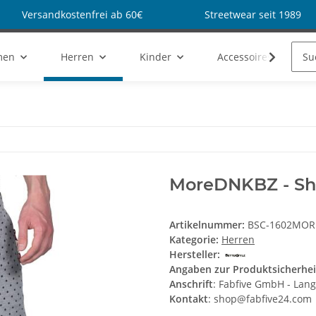
Versandkostenfrei ab 60€
Streetwear seit 1989
men
Herren
Kinder
Accessoires
MoreDNKBZ - Sho
Artikelnummer:
BSC-1602MO
Kategorie:
Herren
Hersteller:
Angaben zur Produktsicherhei
Anschrift
: Fabfive GmbH - Lan
Kontakt
: shop@fabfive24.com