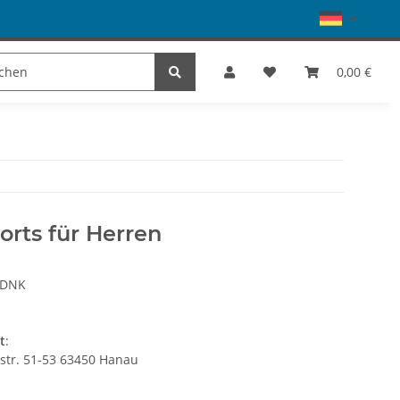
Schuhe
Dance
SALE
Marke
0,00 €
rts für Herren
RDNK
t
:
gstr. 51-53 63450 Hanau