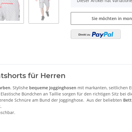
x
Dieser Artikel hat Variatio
Sie möchten in mon
shorts für Herren
arben
. Stylishe
bequeme Jogginghosen
mit markanten, seitlichen 
lastische Bündchen an Taillie sorgen für den richtigen Sitz bei d
tierende Schnüre am Bund der Jogginghose. Aus der beliebten
Bett
r.
aschbar.