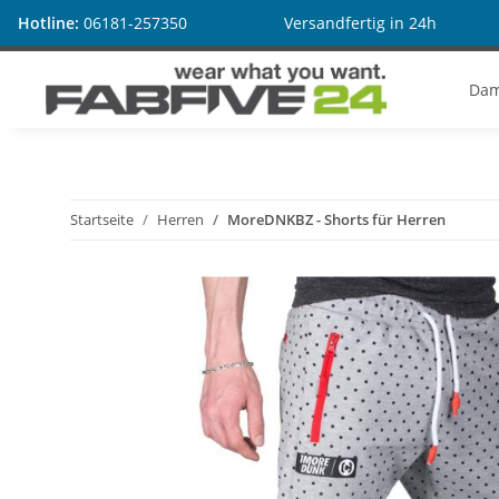
Hotline:
06181-257350
Versandfertig in 24h
Da
Startseite
Herren
MoreDNKBZ - Shorts für Herren