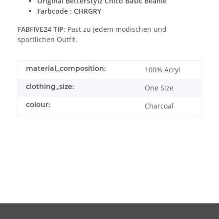
Original
BetterStylz
Chico Basic Beanie
Farbcode : CHRGRY
FABFIVE24 TIP
: Past zu jedem modischen und
sportlichen Outfit.
material_composition:
100% Acryl
clothing_size:
One Size
colour:
Charcoal