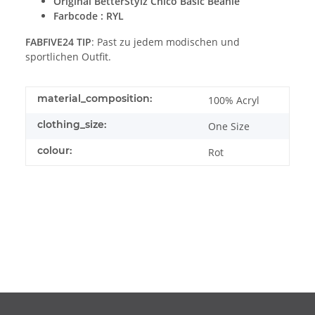
Original
BetterStylz
Chico Basic Beanie
Farbcode : RYL
FABFIVE24 TIP
: Past zu jedem modischen und
sportlichen Outfit.
material_composition:
100% Acryl
clothing_size:
One Size
colour:
Rot