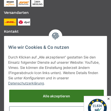
Versandarten
Kontakt
Fabfive GmbH
Wie wir Cookies & Co nutzen
Langstr. 51-53
Durch Klicken auf „Alle akzeptieren“ gestatten Sie den
63450 Hanau
Einsatz folgender Dienste auf unserer Website: YouTube,
Deutschland
Vimeo. Sie können die Einstellung jederzeit ändern
(Fingerabdruck-Icon links unten). Weitere Details finden
Telefon:
06181257350
Sie unter
Konfigurieren
und in unserer
Datenschutzerklärung
.
E-Mail:
shop@fabfive24.com
Alle akzeptieren
Vertrag widerrufen
✕