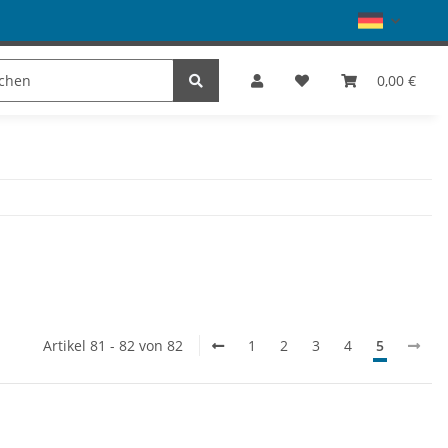
Schuhe
Dance
SALE
Marke
0,00 €
Artikel 81 - 82 von 82
1
2
3
4
5