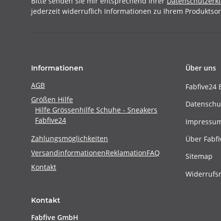
Bitte senden Sie mir entsprechend Ihrer
Datenschutzerk
jederzeit widerruflich Informationen zu Ihrem Produktsor
Über uns
Informationen
AGB
Fabfive24 
Größen Hilfe
Datenschu
Hilfe Grössenhilfe Schuhe - Sneakers
Fabfive24
Impressu
Zahlungsmöglichkeiten
Über Fabfi
Versandinformationen
Reklamation
FAQ
Sitemap
Kontakt
Widerrufs
Kontakt
Fabfive GmbH