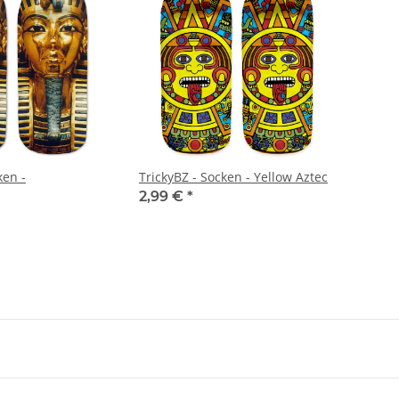
ken -
TrickyBZ - Socken - Yellow Aztec
2,99 €
*