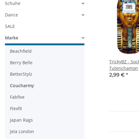
Schuhe
Dance
SALE
Marke
Beachfield
TrickyBZ - Soc
Berry Belle
Tutenchamon
BetterStylz
2,99 €
*
Coucharmy
Fabfive
Flexfit
Japan Rags
Jela London