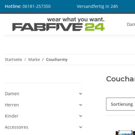
Hotline:
06181-257350
Versandfertig in 24h
Da
Startseite
Marke
Coucharmy
Coucha
Kategorien
Damen
Sortierung
Herren
Kinder
Accessoires