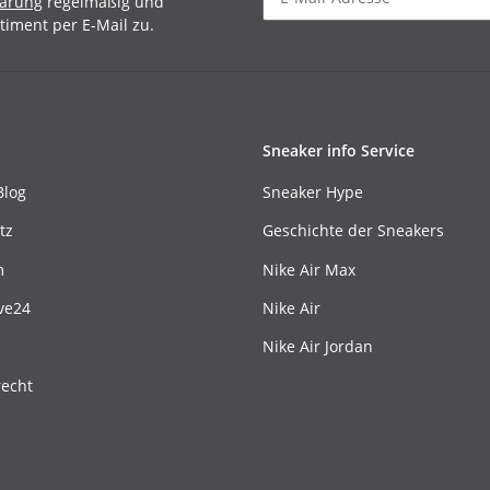
lärung
regelmäßig und
timent per E-Mail zu.
Sneaker info Service
Blog
Sneaker Hype
tz
Geschichte der Sneakers
m
Nike Air Max
ve24
Nike Air
Nike Air Jordan
recht