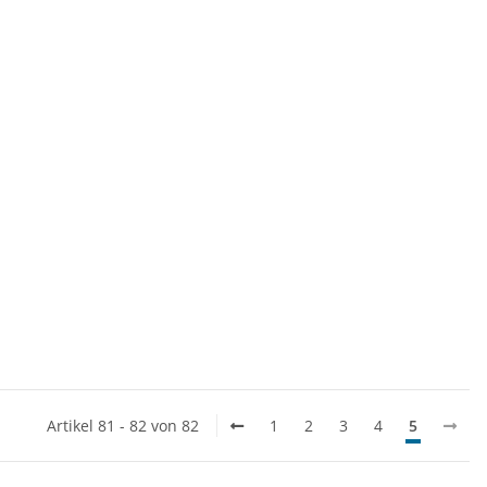
Artikel 81 - 82 von 82
1
2
3
4
5