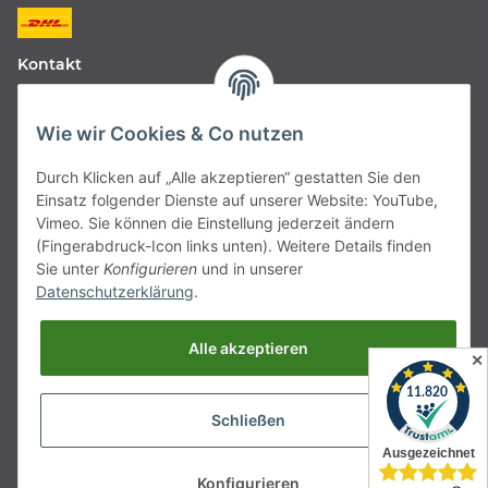
Kontakt
Fabfive GmbH
Wie wir Cookies & Co nutzen
Langstr. 51-53
Durch Klicken auf „Alle akzeptieren“ gestatten Sie den
63450 Hanau
Einsatz folgender Dienste auf unserer Website: YouTube,
Deutschland
Vimeo. Sie können die Einstellung jederzeit ändern
(Fingerabdruck-Icon links unten). Weitere Details finden
Telefon:
06181257350
Sie unter
Konfigurieren
und in unserer
Datenschutzerklärung
.
E-Mail:
shop@fabfive24.com
Alle akzeptieren
Vertrag widerrufen
✕
Schließen
* Alle Preise inkl. gesetzlicher MwSt., zzgl.
Versand
Konfigurieren