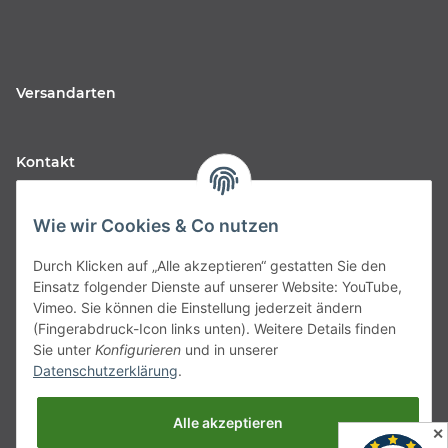
Versandarten
Kontakt
Fabfive GmbH
Wie wir Cookies & Co nutzen
Langstr. 51-53
Durch Klicken auf „Alle akzeptieren“ gestatten Sie den
63450 Hanau
Einsatz folgender Dienste auf unserer Website: YouTube,
Deutschland
Vimeo. Sie können die Einstellung jederzeit ändern
(Fingerabdruck-Icon links unten). Weitere Details finden
Telefon:
06181257350
Sie unter
Konfigurieren
und in unserer
Datenschutzerklärung
.
E-Mail:
shop@fabfive24.com
Alle akzeptieren
Vertrag widerrufen
✕