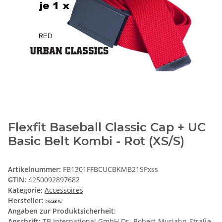
Flexfit Baseball Classic Cap + UC
Basic Belt Kombi - Rot (XS/S)
Artikelnummer:
FB1301FFBCUCBKMB21SPxss
GTIN:
4250092897682
Kategorie:
Accessoires
Hersteller:
Angaben zur Produktsicherheit
:
Anschrift
: TB International GmbH Dr.-Robert-Murjahn-Straße