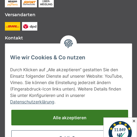
Versandarten
Kontakt
Fabfive GmbH
Wie wir Cookies & Co nutzen
Langstr. 51-53
Durch Klicken auf „Alle akzeptieren“ gestatten Sie den
63450 Hanau
Einsatz folgender Dienste auf unserer Website: YouTube,
Deutschland
Vimeo. Sie können die Einstellung jederzeit ändern
(Fingerabdruck-Icon links unten). Weitere Details finden
Telefon:
06181257350
Sie unter
Konfigurieren
und in unserer
Datenschutzerklärung
.
E-Mail:
shop@fabfive24.com
Alle akzeptieren
Vertrag widerrufen
✕