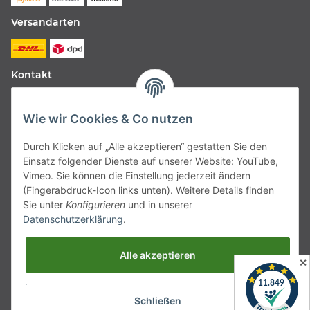
Versandarten
Kontakt
Fabfive GmbH
Wie wir Cookies & Co nutzen
Langstr. 51-53
Durch Klicken auf „Alle akzeptieren“ gestatten Sie den
63450 Hanau
Einsatz folgender Dienste auf unserer Website: YouTube,
Deutschland
Vimeo. Sie können die Einstellung jederzeit ändern
(Fingerabdruck-Icon links unten). Weitere Details finden
Telefon:
06181257350
Sie unter
Konfigurieren
und in unserer
Datenschutzerklärung
.
E-Mail:
shop@fabfive24.com
Alle akzeptieren
Vertrag widerrufen
✕
Schließen