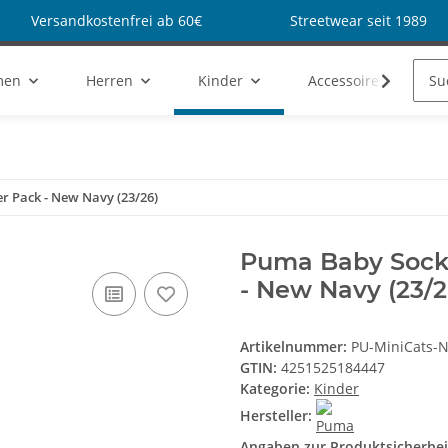
Versandkostenfrei ab 60€
Streetwear seit 1989
men
Herren
Kinder
Accessoires
r Pack - New Navy (23/26)
Puma Baby Socken
- New Navy (23/2
Artikelnummer:
PU-MiniCats-N
GTIN:
4251525184447
Kategorie:
Kinder
Hersteller:
Angaben zur Produktsicherhei