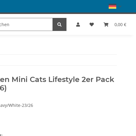
Schuhe
Dance
SALE
Marke
0,00 €
 Mini Cats Lifestyle 2er Pack
6)
avy/White-23/26
t
: