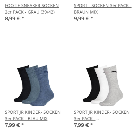
FOOTIE SNEAKER SOCKEN
SPORT - SOCKEN 3er PACK -
2er PACK - GRAU (39/42)
BRAUN MIX
8,99 €
*
9,99 €
*
SPORT JR KINDER- SOCKEN
SPORT JR KINDER- SOCKEN
3er PACK - BLAU MIX
3er PACK -
GRAU/WEIß/SCHWARZ
7,99 €
*
7,99 €
*