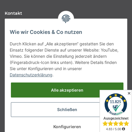
Kontakt
Fabfive GmbH
Wie wir Cookies & Co nutzen
Langstr. 51-53
Durch Klicken auf „Alle akzeptieren“ gestatten Sie den
63450 Hanau
Einsatz folgender Dienste auf unserer Website: YouTube,
Deutschland
Vimeo. Sie können die Einstellung jederzeit ändern
(Fingerabdruck-Icon links unten). Weitere Details finden
Telefon:
06181257350
Sie unter
Konfigurieren
und in unserer
Datenschutzerklärung
.
E-Mail:
shop@fabfive24.com
Alle akzeptieren
Vertrag widerrufen
✕
Schließen
* Alle Preise inkl. gesetzlicher MwSt., zzgl.
Versand
Konfigurieren