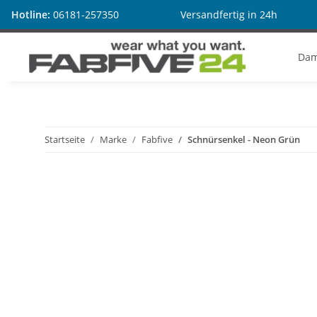
Hotline:
06181-257350
Versandfertig in 24h
Da
Startseite
Marke
Fabfive
Schnürsenkel - Neon Grün