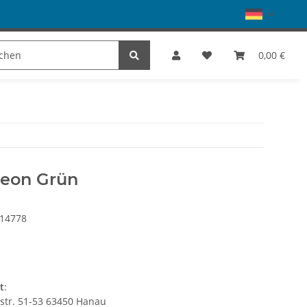
Schuhe
Dance
SALE
Marke
0,00 €
Neon Grün
-14778
t
:
gstr. 51-53 63450 Hanau