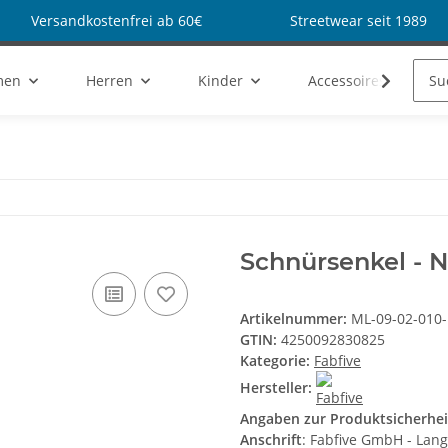
Versandkostenfrei ab 60€
Streetwear seit 1989
men
Herren
Kinder
Accessoires
Schnürsenkel - 
Artikelnummer:
ML-09-02-010
GTIN:
4250092830825
Kategorie:
Fabfive
Hersteller:
Angaben zur Produktsicherhei
Anschrift
: Fabfive GmbH - Lan