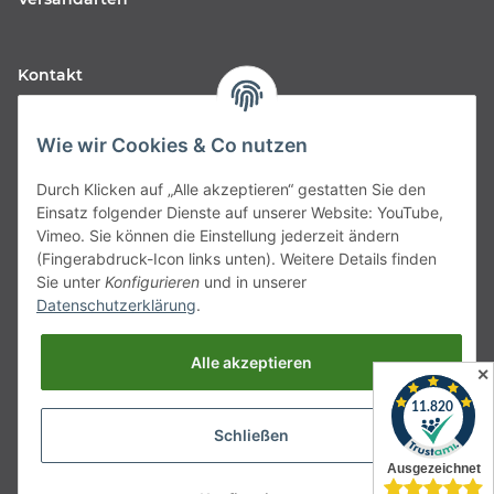
Kontakt
Fabfive GmbH
Wie wir Cookies & Co nutzen
Langstr. 51-53
Durch Klicken auf „Alle akzeptieren“ gestatten Sie den
63450 Hanau
Einsatz folgender Dienste auf unserer Website: YouTube,
Deutschland
Vimeo. Sie können die Einstellung jederzeit ändern
(Fingerabdruck-Icon links unten). Weitere Details finden
Telefon:
06181257350
Sie unter
Konfigurieren
und in unserer
Datenschutzerklärung
.
E-Mail:
shop@fabfive24.com
Alle akzeptieren
Vertrag widerrufen
✕
Schließen