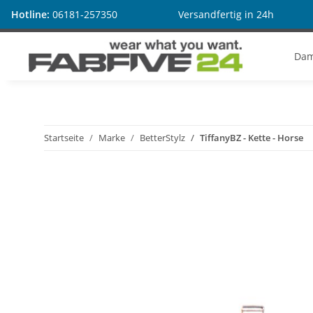
Hotline:
06181-257350
Versandfertig in 24h
Da
Startseite
Marke
BetterStylz
TiffanyBZ - Kette - Horse