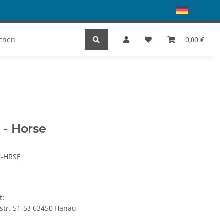
Schuhe
Dance
SALE
Marke
0,00 €
 - Horse
K-HRSE
t
:
gstr. 51-53 63450 Hanau