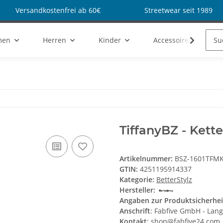
Versandkostenfrei ab 60€
Streetwear seit 1989
men
Herren
Kinder
Accessoires
TiffanyBZ - Kette
Artikelnummer:
BSZ-1601TFM
GTIN:
4251195914337
Kategorie:
BetterStylz
Hersteller:
Angaben zur Produktsicherhei
Anschrift
: Fabfive GmbH - Lan
Kontakt
: shop@fabfive24.com