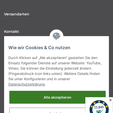
Versandarten
Kontakt
Fabfive GmbH
Wie wir Cookies & Co nutzen
Langstr. 51-53
Durch Klicken auf „Alle akzeptieren“ gestatten Sie den
63450 Hanau
Einsatz folgender Dienste auf unserer Website: YouTube,
Deutschland
Vimeo. Sie können die Einstellung jederzeit ändern
(Fingerabdruck-Icon links unten). Weitere Details finden
Telefon:
06181257350
Sie unter
Konfigurieren
und in unserer
Datenschutzerklärung
.
E-Mail:
shop@fabfive24.com
Alle akzeptieren
Vertrag widerrufen
✕