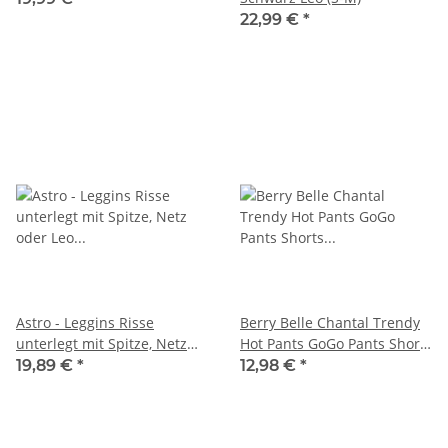
22,99 €
*
Astro - Leggins Risse
Berry Belle Chantal Trendy
unterlegt mit Spitze, Netz
Hot Pants GoGo Pants Shorts
oder Leo Muster auch...
mit Cuts und Zipper (Gold)
19,89 €
*
12,98 €
*