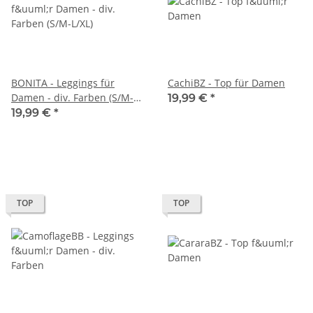
BONITA - Leggings für
CachiBZ - Top für Damen
Damen - div. Farben (S/M-
19,99 €
*
L/XL)
19,99 €
*
TOP
TOP