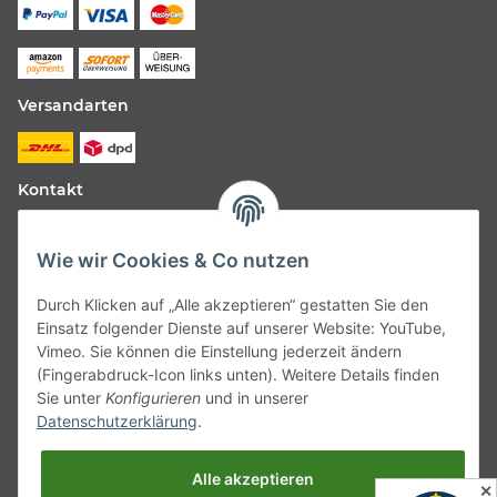
Versandarten
Kontakt
Fabfive GmbH
Wie wir Cookies & Co nutzen
Langstr. 51-53
Durch Klicken auf „Alle akzeptieren“ gestatten Sie den
63450 Hanau
Einsatz folgender Dienste auf unserer Website: YouTube,
Deutschland
Vimeo. Sie können die Einstellung jederzeit ändern
(Fingerabdruck-Icon links unten). Weitere Details finden
Telefon:
06181257350
Sie unter
Konfigurieren
und in unserer
Datenschutzerklärung
.
E-Mail:
shop@fabfive24.com
Alle akzeptieren
Vertrag widerrufen
✕